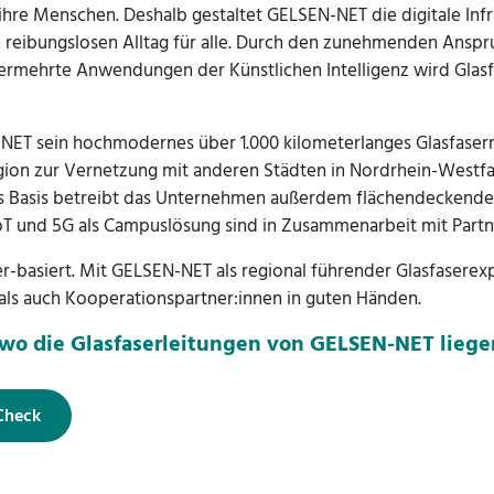
 ihre Menschen. Deshalb gestaltet GELSEN-NET die digitale Inf
 reibungslosen Alltag für alle. Durch den zunehmenden Anspru
ermehrte Anwendungen der Künstlichen Intelligenz wird Glasf
NET sein hochmodernes über 1.000 kilometerlanges Glasfasern
ion zur Vernetzung mit anderen Städten in Nordrhein-Westfal
als Basis betreibt das Unternehmen außerdem flächendecken
 und 5G als Campuslösung sind in Zusammenarbeit mit Partn
ser-basiert. Mit GELSEN-NET als regional führender Glasfasere
als auch Kooperationspartner:innen in guten Händen.
 wo die Glasfaserleitungen von GELSEN-NET lieg
-Check